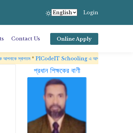
Login
ts
Contact Us
Online Apply
াগতম
*
PICodeIT Schooling এ আপনাকে আপনাকে স্বাগতম
প্রধান শিক্ষকের বাণী
ous
Next