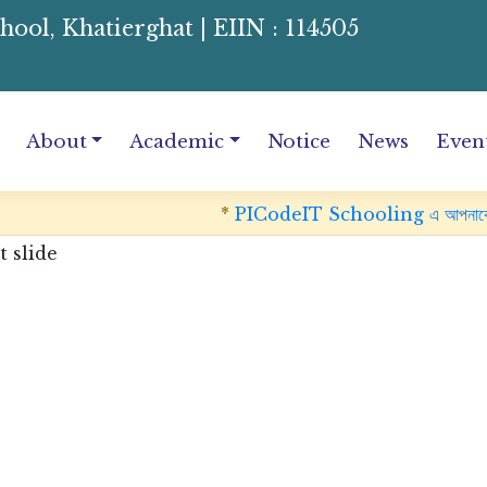
l, Khatierghat | EIIN : 114505
About
Academic
Notice
News
Even
*
PICodeIT Schooling এ আপনাকে আপনাকে স্ব
Previ