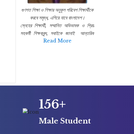
গুণগত শিক্ষা ও শিক্ষার অনুকূল পরিবেশ
শিক্ষার্থীকে
করবে সমৃদ্ধ, এগিয়ে যাবে বাংলাদেশ।
স্নেহের শিক্ষার্থী, সম্মানিত অভিভাবক ও প্রিয়
সহকর্মী শিক্ষকবৃন্দ, সবাইকে জানাই আন্তরিক
Read More
শুভেচ্ছা , ভালোবাসা ও অভিনন্দন।
আলহাজ্ব দ্বীন মোহাম্মদ উচ্চ বিদ্যালয়,
খাটিয়ারঘাট, মির্জাপুর উপজেলার এক ঐতিহ্যবাহী
বিদ্যাপীঠ। শিক্ষাপ্রতিষ্ঠান হিসাবে ১৯৯৫ সাল
থেকে শিক্ষা বিস্তারে অগ্রণী ভূমিকার স্বাক্ষর রেখে
চলেছে। প্রতিষ্ঠানটি শিক্ষার্থীদের শুধু পুঁথিগত
বিদ্যা ও কাগজি সার্টিফিকেটের মধ্যে সীমাবদ্ধ রাখে
না। পড়ালেখার পাশাপাশি বিভিন্ন কো-কারিকুলাম
156+
এক্টিভিটিস এর মাধ্যমে শিক্ষার্থীদের সামাজিক ও
নৈতিক মূল্যবোধের জাগরণ ঘটানোর চেষ্টা করে
চলেছে। যার ফলস্বরূপ বিদ্যালয়ের প্রাক্তন
Male Student
ছাত্ররা আজ দেশের রাজনৈতিক ব্যক্তিত্ব, কবি,