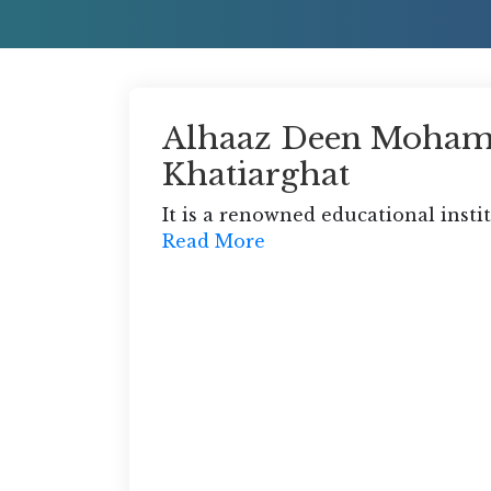
শিক্ষিকাদের মাধ্যমে পরিচালিত হচ্ছে। সম্মানিত
অভিভাবক-অভিভাবিকা, এলাকার বিশিষ্ট শিক্ষানুরাগী
ও অত্র বিদ্যালয়ের শুভানুধ্যায়ীদের সার্বিক
সহযোগিতা আমি একান্তভাবে কামনা করছি।
Alhaaz Deen Moham
Khatiarghat
It is a renowned educational instit
Read More