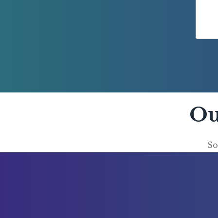
Ou
So