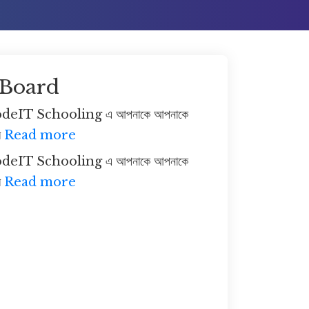
সাহিত্যিক, আইনজিবি, লেখক, দেশ ও দেশের
বাহিরে বিভিন্ন প্রতিষ্ঠান ও সংগঠনের অন্যতম
ব্যক্তি হিসেবে তাদের দ্বায়িত্ব পালন করে
চলেছেন। বিদ্যালয়ের প্রতি প্রাক্তন ছাত্রদের
রয়েছে অদম্য ভালোবাসা। করোনাকালীন সময়
 Board
দুঃখী, অসহায়, অসুস্থ মানুষের পাশে থেকেছে।
বিদ্যালয়ের বিভিন্ন দিবস উদ্‌যাপনে শিক্ষকদের
deIT Schooling এ আপনাকে আপনাকে
পাশাপাশি থেকে কাজ করে চলেছে।
ম
Read more
স্নেহের শিক্ষার্থীবৃন্দ,
আন্তরিক প্রচেষ্টা এবং
deIT Schooling এ আপনাকে আপনাকে
নিয়মিত অধ্যাবসায় একজন দুর্বল শিক্ষার্থীকেও সবল
করে তোলে। বর্তমানের এই আধুনিক ও
ম
Read more
প্রতিযোগিতামূলক যুগে অলস ভাবে সময়
অতিবাহিত করার কোনো সুযোগ নেই। পরিবর্তিত
কারিকুলাম ও সিলেবাসের ভিত্তিতে সঠিক
পদ্ধতিতে পাঠ গ্রহণের ও অনুশীলনের জন্য
বিদ্যালয়ের কোন বিকল্প নেই। বিদ্যালয়ের
শিক্ষকগণ একদিকে যেমন সুশিক্ষিত অপরদিকে
পরিবর্তিত কারিকুলাম ও নতুন শিখন পদ্ধতির উপর