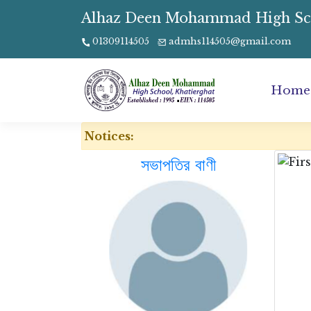
Alhaz Deen Mohammad High Schoo
01309114505
admhs114505@gmail.com
Home
Notices:
সভাপতির বাণী