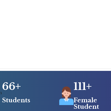
66+
111+
Students
Female
Student